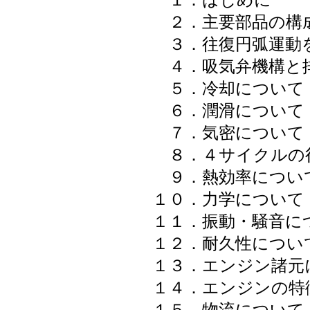
１．はじめに
２．主要部品の構
３．往復円弧運動を回
４．吸気弁機構と排
５．冷却について
６．潤滑について
７．気密について
８．４サイクルの行
９．熱効率につい
１０．力学について
１１．振動・騒音に
１２．耐久性につい
１３．エンジン諸元
１４．エンジンの特徴