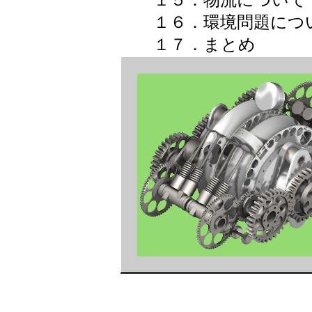
１５．物流について
１６．環境問題につ
１７．まとめ