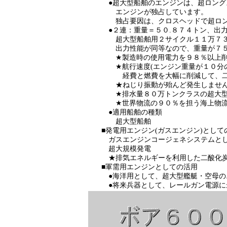
●超大型船舶のエンジンは、超ロングス
エンジンが独占しています。
独占要因は、クロスヘッドで超ロングス
●２連：重量＝５０.８７４トン、出力＝
超大型船舶用２サイクル１１万７３９８馬
出力性能が同等なので、重量が７５分
★製造時の使用電力を９８％以上削減し
★航行速度(エンジン重量が１０分の１
経費と燃費を大幅に削減して、二酸化
★ねじり振動が殆んど発生しません(４
★排水量８０万トンクラスの超大型船
★世界物流の９０％を担う海上物流の
●適用船舶の種類
超大型船舶
■発電用エンジン(ガスエンジン)として
ガスエンジンコージェネシステムとし
超大規模発電
★排気エネルギーを利用した二酸化炭素
■軍需用エンジンとしての活用
●海洋用として、超大型艦艇・空母のエ
●将来兵器として、レールガン電源に