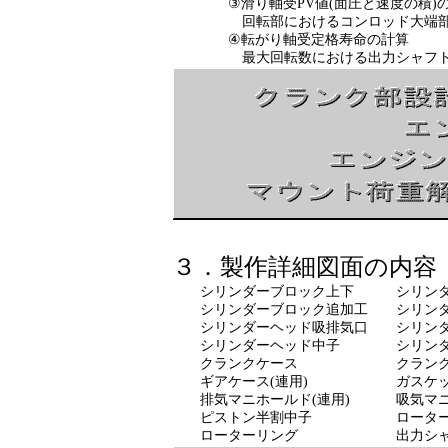
③滑り軸受PV値(面圧と速度の積)
回転部におけるコンロッド大端部ブッシ
④転がり軸受定格寿命の計算
最大回転数における出力シャフト軸受
３．製作詳細図面の内容［
シリンダーブロック上下 シリンダ
シリンダーブロック追加工 シリンダー
シリンダーヘッド吸排気口 シリンダ
シリンダーヘッド中子 シリン
クランクケース クランク
ギアケース(連用) 
排気マニホールド(連用)
ピストン半割中子 
ローターリング 出力シャ