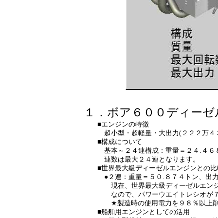
１．ボア６００ディーゼ
■エンジンの特徴
超小型・超軽量・大出力(２２２万４３６
■構成について
基本～２４連構成：重量＝２４.４６８～
連数は最大２４連となります。
■世界最大級ディーゼルエンジンとの比
●２連：重量＝５０.８７４トン、出力＝
現在、世界最大級ディーゼルエンジンは
なので、パワーウエイトレシオが７６
★製造時の使用電力を９８％以上削減し
■船舶用エンジンとしての活用