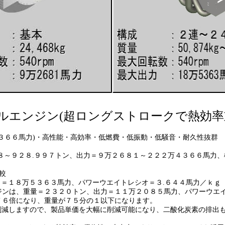
ルエンジン(超ロングストロークで熱効率
６馬力)・高性能・高効率・低燃費・低振動・低騒音・耐久性抜群
９２８.９９７トン、出力＝９万２６８１～２２２万４３６６馬力、
較
１８万５３６３馬力、パワーウエイトレシオ＝３.６４４馬力／ｋｇ
、重量＝２３２０トン、出力＝１１万２０８５馬力、パワーウエイト
倍になり、重量が７５分の１以下になります。
ますので、製品単価を大幅に削減可能になり、二酸化炭素の排出も