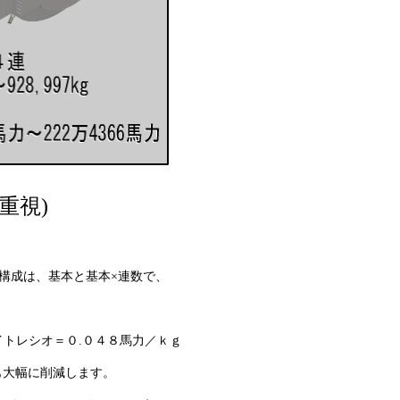
重視)
構成は、基本と基本×連数で、
レシオ＝０.０４８馬力／ｋｇ
大幅に削減します。