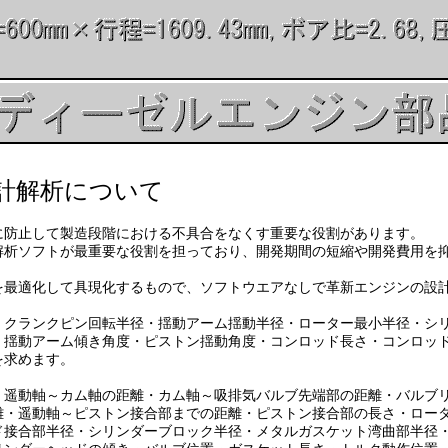
計解析について
止して製造段階における不具合をなくす重要な役割があります。
ソフトが最重要な役割を担っており、開発期間の短縮や開発費用を抑
適化して具現化するもので、ソフトウエアなしで革新エンジンの設計
ンクピン回転半径・揺動アーム揺動半径・ローター最小半径・シリ
アーム傾き角度・ピストン揺動角度・コンロッド長さ・コンロッド
求めます。
軸～カム軸の距離・カム軸～吸排気バルブ先端部の距離・バルブリ
動軸～ピストン接合部までの距離・ピストン接合部の長さ・ロータ
部半径・シリンダーブロック半径・メタルガスケット湾曲部半径・