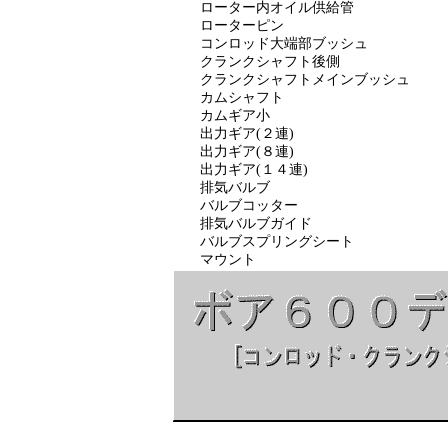
ローター内オイル供給管 ロー
ローターピン コン
コンロッド大端部ブッシュ 
クランクシャフト後側 
クランクシャフトメインブッシュ
カムシャフト ノ
カムギア小 カムギア
出力ギア(２連) 出
出力ギア(８連) 出力
出力ギア(１４連) 出力
排気バルブ バルブ
バルブコッター バル
排気バルブガイド 吸
バルブスプリングシート バ
マウント