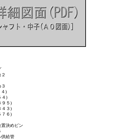
グ
台２
３
４)
４)
９５)
４３)
７６)
決めピン
ネ
供給管