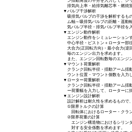
ン揺動角度の半分を入力して、シリンダ
排気向上率・給排気離芯率・燃焼室体積
▼バルブ干渉解析
吸排気バルブの干渉を解析するもので、
ム軸～吸排気バルブの距離・遥動軸～ピ
気バルブ半径・排気バルブ半径を入力し
▼エンジン動作解析
エンジン動作をシミュレーションするも
中心半径・ピストン＋ローター部往復質量
大合力(正回転方向)・最小合力(逆回転
毎のエンジン出力を求めます。
また、エンジン回転数毎のエンジン構成
▼マウント荷重解析
クランク回転半径・揺動アーム揺動半径
ウント位置・マウント個数を入力して
▼ローター荷重解析
クランク回転半径・揺動アーム揺動半径
ー荷重幅を入力して、ローターに掛か
▼エンジン設計解析
設計解析は耐久性を求めるもので、耐久
①限界トルクの計算
回転体におけるローター・クランクシ
②限界荷重の計算
エンジン構造物におけるシリンダー・シ
対する安全係数を求めます。