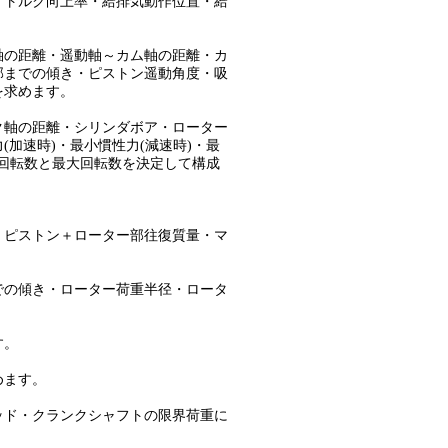
トルク向上率・給排気動作位置・給
の距離・遥動軸～カム軸の距離・カ
までの傾き・ピストン遥動角度・吸
求めます。
軸の距離・シリンダボア・ローター
速時)・最小慣性力(減速時)・最
回転数と最大回転数を決定して構成
ピストン＋ローター部往復質量・マ
の傾き・ローター荷重半径・ロータ
す。
ます。
ド・クランクシャフトの限界荷重に