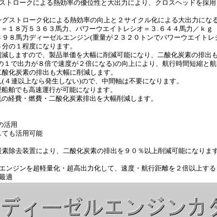
トロークによる熱効率の優位性と大出力により、クロスヘッドを採用
トローク化による熱効率の向上と２サイクル化による大出力になる
１８万５３６３馬力、パワーウエイトレシオ＝３.６４４馬力／ｋｇ
力ディーゼルエンジン(重量が２３２０トンでパワーウエイトレシオ
の１程度になります。
ますので、製品単価を大幅に削減可能になり、二酸化炭素の排出も
で出力が８倍で速度が２倍になる)の向上により、航行時間短縮と航
炭素の排出も大幅に削減します。
連以上なら発生しない)ので、中間軸は不要になります。
舶でも高速運行が可能になります。
経費・燃費・二酸化炭素排出を大幅削減します。
の活用
ても活用可能
除去装置により、二酸化炭素の排出を９０％以上削減可能になりま
ンジンを超軽量化・超高出力化して、速度・航行距離を２倍以上する
最適