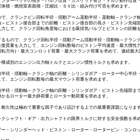
ーヘッドの傾き・バルブ位置・ガスケット長さ・トルク動作位置・
・燃焼室表面積・圧縮比・ＳＶ比・組み付け可否を求めます。
クランクピン回転半径・揺動アーム遥動半径・遥動軸～クランク軸
ストン接合部までの距離・ピストン接合部の長さ・ピストン先端部
て、クランク回転角度毎における吸排気バルブとピストンの距離を
ので、クランク回転半径・揺動アーム揺動半径・揺動軸～クランク
を入力して、エンジン回転数毎のピストン平均速度・最大慣性力(加
方向)・最大コンロッド荷重・最大クランク荷重を求めて、連続最大
別のエンジン出力軸トルクとエンジン慣性トルクも求めます。
・揺動軸～クランク軸の距離・シリンダボア・ローター中心半径・
、エンジン回転数毎の最大マウント荷重を求めます。
・揺動軸～クランク軸の距離・シリンダボア・ピストン先端部まで
るローター最大静荷重とローター動荷重を求めます。
性は極めて重要な因子であり設計する上での最重要課題になりま
ャフト・ギア・出力シャフトの限界トルクに対する安全係数を求め
リンダーヘッド・ピストン・ローター・ローターピン・コンロッ