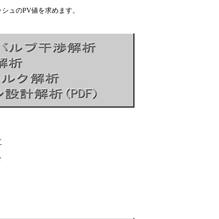
ュのPV値を求めます。
工
ド