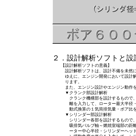
２．設計解析ソフトと設
【設計解析ソフトの意義】
設計解析ソフトは、設計不備を未然に防
ゆえに、エンジン開発において設計解析
ります。
また、エンジン設計やエンジン動作を最
▼クランク部設計解析
クランク機構部を設計するもので、クラ
離を入力して、ローター最大半径・揺動
動式換算の１気筒排気量・ボア比を
▼シリンダー部設計解析
シリンダー各部を設計するもので、遥動
吸排気バルブ軸～燃焼室端部の距離・遥
ーター中心半径・シリンダーヘッド接合